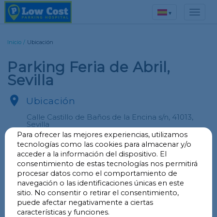
▾
Inicio
/
Ubicación
Parking Feria de Abril,
Sevilla

Ubicación
Calle Castillo de Baños de la Encina s/n, 41013,
Sevilla
Para ofrecer las mejores experiencias, utilizamos
tecnologías como las cookies para almacenar y/o
acceder a la información del dispositivo. El

LAT
37.360527
consentimiento de estas tecnologías nos permitirá
LNG
-5.975361
procesar datos como el comportamiento de
navegación o las identificaciones únicas en este
Llévame
sitio. No consentir o retirar el consentimiento,
puede afectar negativamente a ciertas
características y funciones.